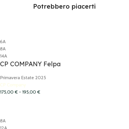
Potrebbero piacerti
6A
8A
14A
CP COMPANY Felpa
Primavera Estate 2025
CP Company
175,00
€
-
195,00
€
8A
12A