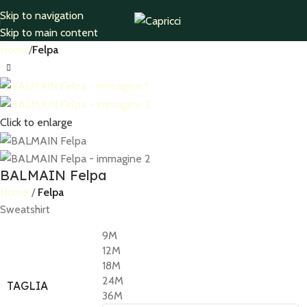
Skip to navigation
Skip to main content
Home
Felpa
Click to enlarge
BALMAIN Felpa
Home
Felpa
Sweatshirt
9M
12M
18M
24M
TAGLIA
36M