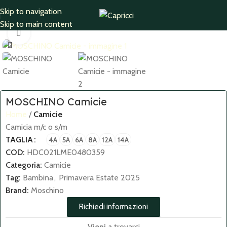
Skip to navigation
Home
Camicie
Skip to main content
Click to enlarge
MOSCHINO Camicie
Home
Camicie
Camicia m/c o s/m
TAGLIA
4A
5A
6A
8A
12A
14A
COD:
HDC021LME0480359
Categoria:
Camicie
Tag:
Bambina
,
Primavera Estate 2025
Brand:
Moschino
Richiedi informazioni
Vieni a
trovarci