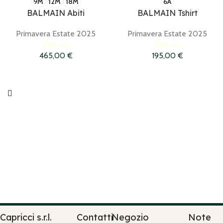
9M
12M
18M
6A
BALMAIN Abiti
BALMAIN Tshirt
Primavera Estate 2025
Primavera Estate 2025
Balmain
Balmain
465,00
€
195,00
€
Capricci s.r.l.
Contatti
Negozio
Note